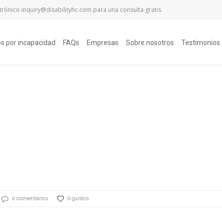
ctrónico
inquiry@disabilityhc.com
para una consulta gratis
os por incapacidad
FAQs
Empresas
Sobre nosotros
Testimonios
0 comentarios
0 gustos